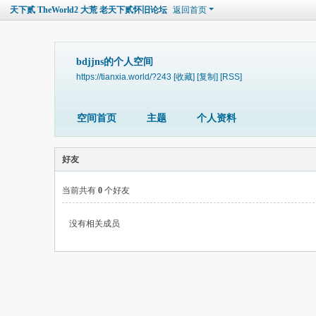
天下贰 TheWorld2 大荒 老天下贰怀旧论坛
返回首页
bdjjns的个人空间
https://tianxia.world/?243
[收藏]
[复制]
[RSS]
空间首页
主题
个人资料
好友
当前共有
0
个好友
没有相关成员