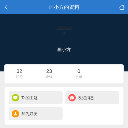
画小方的资料
点击重新加
载
画小方
32
23
0
积分
金钱
贡献
Ta的主题
发短消息
加为好友