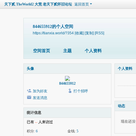
天下贰 TheWorld2 大荒 老天下贰怀旧论坛
返回首页
844655912的个人空间
https://tianxia.world/?354
[收藏]
[复制]
[RSS]
空间首页
主题
个人资料
头像
个人资料
844655912
加为好友
打个招呼
发送消息
动态
统计信息
现在还没
已有
--
人来访过
积分:
6
金钱:
5