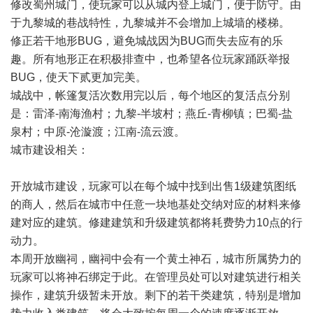
修改蜀州城门，使玩家可以从城内登上城门，便于防守。由
于九黎城的巷战特性，九黎城并不会增加上城墙的楼梯。
修正若干地形BUG，避免城战因为BUG而失去应有的乐
趣。所有地形正在积极排查中，也希望各位玩家踊跃举报
BUG，使天下贰更加完美。
城战中，帐篷复活次数用完以后，每个地区的复活点分别
是：雷泽-南海渔村；九黎-半坡村；燕丘-青柳镇；巴蜀-盐
泉村；中原-沧漩渡；江南-流云渡。
城市建设相关：
开放城市建设，玩家可以在每个城中找到出售1级建筑图纸
的商人，然后在城市中任意一块地基处交纳对应的材料来修
建对应的建筑。修建建筑和升级建筑都将耗费势力10点的行
动力。
本周开放幽祠，幽祠中会有一个黄土神石，城市所属势力的
玩家可以将神石绑定于此。在管理员处可以对建筑进行相关
操作，建筑升级暂未开放。剩下的若干类建筑，特别是增加