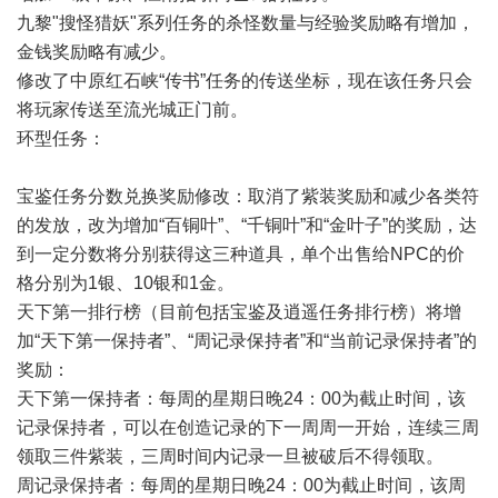
九黎"搜怪猎妖"系列任务的杀怪数量与经验奖励略有增加，
金钱奖励略有减少。
修改了中原红石峡“传书”任务的传送坐标，现在该任务只会
将玩家传送至流光城正门前。
环型任务：
宝鉴任务分数兑换奖励修改：取消了紫装奖励和减少各类符
的发放，改为增加“百铜叶”、“千铜叶”和“金叶子”的奖励，达
到一定分数将分别获得这三种道具，单个出售给NPC的价
格分别为1银、10银和1金。
天下第一排行榜（目前包括宝鉴及逍遥任务排行榜）将增
加“天下第一保持者”、“周记录保持者”和“当前记录保持者”的
奖励：
天下第一保持者：每周的星期日晚24：00为截止时间，该
记录保持者，可以在创造记录的下一周周一开始，连续三周
领取三件紫装，三周时间内记录一旦被破后不得领取。
周记录保持者：每周的星期日晚24：00为截止时间，该周