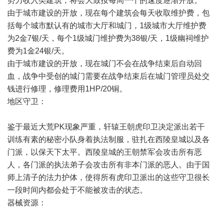
势力收入类建筑，将会大致按每周一个的速度逐渐开放。
由于城市建设的开放，现在每个建筑会每天收取维护费，包
括每个城市默认有的城市大厅和城门，1级城市大厅维护费
为2金7银/天，每个1级城门维护费为38银/天，1级幽祠维护
费为1金24银/天。
由于城市建设的开放，现在城门不会在战争结束后自动回
血，战争中受创的城门需要在战争结束后在城门管理员处交
钱进行修理，修理费用1HP/20铜。
地区守卫：
鉴于最近大荒PK现象严重，轩辕王朝虎印卫决定派出若干
训练有素的秘密小队身着执法制服，驻扎在西陵皇城以及各
门派，以保天下太平。西陵皇城的王朝禁军会攻击所有恶
人，各门派的执法弟子会攻击所有非本门派的恶人。由于国
师上清子的法力护体，使得所有虎印卫派出的这些守卫很长
一段时间内都会处于不能被攻击的状态。
器械资源：