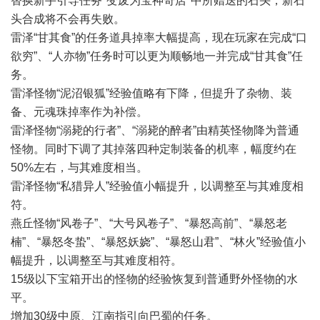
替换新手引导任务"变废为宝神奇店"中所赠送的石头，新石
头合成将不会再失败。
雷泽“甘其食”的任务道具掉率大幅提高，现在玩家在完成“口
欲穷”、“人亦物”任务时可以更为顺畅地一并完成“甘其食”任
务。
雷泽怪物“泥沼银狐”经验值略有下降，但提升了杂物、装
备、元魂珠掉率作为补偿。
雷泽怪物“溺毙的行者”、“溺毙的醉者”由精英怪物降为普通
怪物。同时下调了其掉落四种定制装备的机率，幅度约在
50%左右，与其难度相当。
雷泽怪物“私猎异人”经验值小幅提升，以调整至与其难度相
符。
燕丘怪物“风卷子”、“大号风卷子”、“暴怒高前”、“暴怒老
楠”、“暴怒冬蛰”、“暴怒妖娆”、“暴怒山君”、“林火”经验值小
幅提升，以调整至与其难度相符。
15级以下宝箱开出的怪物的经验恢复到普通野外怪物的水
平。
增加30级中原、江南指引向巴蜀的任务。